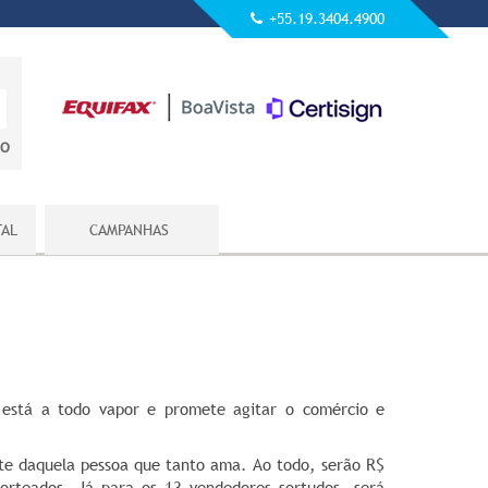
+55.19.3404.4900
DO
TAL
CAMPANHAS
está a todo vapor e promete agitar o comércio e
te daquela pessoa que tanto ama. Ao todo, serão R$
orteados. Já para os 13 vendedores sortudos, será