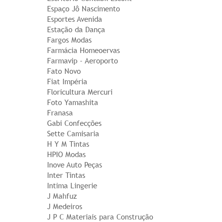
Espaço Jô Nascimento
Esportes Avenida
Estação da Dança
Fargos Modas
Farmácia Homeoervas
Farmavip - Aeroporto
Fato Novo
Fiat Impéria
Floricultura Mercuri
Foto Yamashita
Franasa
Gabi Confecções
Sette Camisaria
H Y M Tintas
HPIO Modas
Inove Auto Peças
Inter Tintas
Intima Lingerie
J Mahfuz
J Medeiros
J P C Materiais para Construção