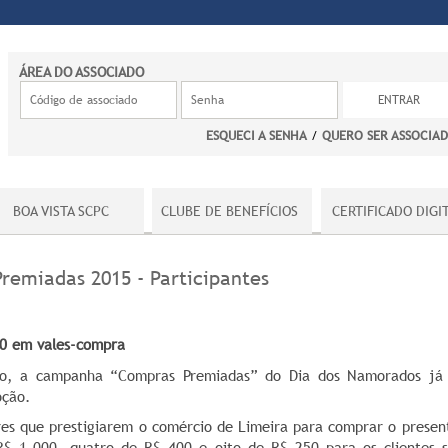
ÁREA DO ASSOCIADO
ESQUECI A SENHA
/
QUERO SER ASSOCIA
BOA VISTA SCPC
CLUBE DE BENEFÍCIOS
CERTIFICADO DIGI
emiadas 2015 - Participantes
0 em vales-compra
cio, a campanha “Compras Premiadas” do Dia dos Namorados já 
oção.
es que prestigiarem o comércio de Limeira para comprar o presen
$ 1.000, quatro de R$ 400 e oito de R$ 250 para os clientes s