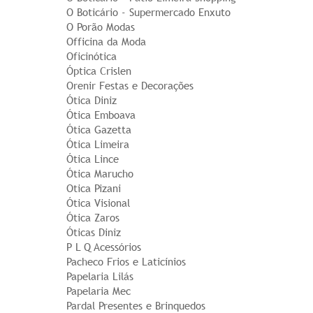
O Boticário - Supermercado Enxuto
O Porão Modas
Officina da Moda
Oficinótica
Óptica Crislen
Orenir Festas e Decorações
Ótica Diniz
Ótica Emboava
Ótica Gazetta
Ótica Limeira
Ótica Lince
Ótica Marucho
Otica Pizani
Ótica Visional
Ótica Zaros
Óticas Diniz
P L Q Acessórios
Pacheco Frios e Laticínios
Papelaria Lilás
Papelaria Mec
Pardal Presentes e Brinquedos