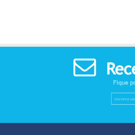
Rec
Fique po